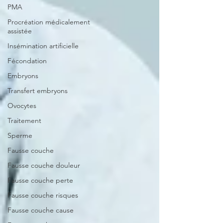
PMA
Procréation médicalement
assistée
Insémination artificielle
Fécondation
Embryons
Transfert embryons
Ovocytes
Traitement
Sperme
Fausse couche
Fausse couche douleur
Fausse couche perte
Fausse couche risques
Fausse couche cause