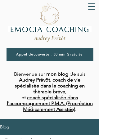
Audrey Prévôt
Appel découverte : 30 min Gratuite
Bienvenue sur
mon blog
:Je suis
Audrey Prévôt
,
coach de vie
spécialisée dans le coaching en
thérapie brève,
et
coach spécialisée dans
l'accompagnement P.M.A. (Procréation
Médicalement Assistée)
.
Blog