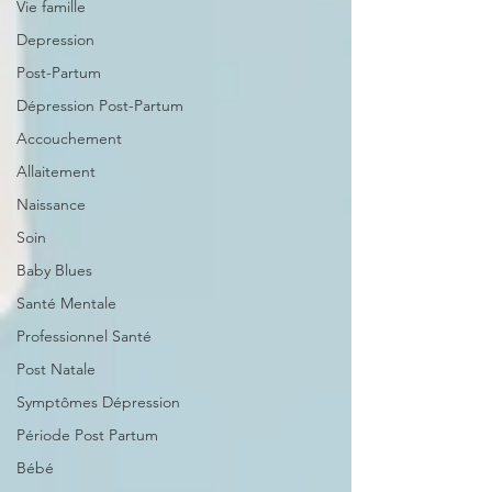
Vie famille
Depression
Post-Partum
Dépression Post-Partum
Accouchement
Allaitement
Naissance
Soin
Baby Blues
Santé Mentale
Professionnel Santé
Post Natale
Symptômes Dépression
Période Post Partum
Bébé