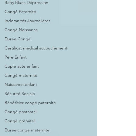
Baby Blues Dépression
Congé Paternité
Indemnités Journalières
Congé Naissance
Durée Congé
Certificat médical accouchement
Père Enfant
Copie acte enfant
Congé maternité
Naissance enfant
Sécurité Sociale
Bénéficier congé paternité
Congé postnatal
Congé prénatal
Durée congé maternité