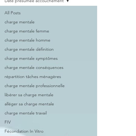
Date présumée accouchement
All Posts
charge mentale
charge mentale femme
charge mentale homme
charge mentale définition
charge mentale symptômes
charge mentale conséquences
répartition tâches ménagères
charge mentale professionnelle
libérer sa charge mentale
alléger sa charge mentale
charge mentale travail
FIV
Fécondation In Vitro