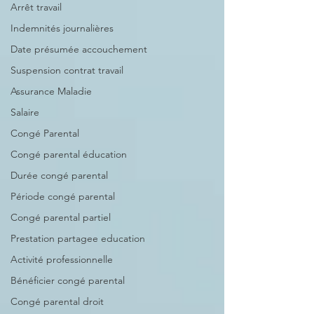
Arrêt travail
Indemnités journalières
Date présumée accouchement
Suspension contrat travail
Assurance Maladie
Salaire
Congé Parental
Congé parental éducation
Durée congé parental
Période congé parental
Congé parental partiel
Prestation partagee education
Activité professionnelle
Bénéficier congé parental
Congé parental droit