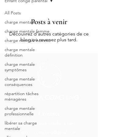
Enfant congé parental
All Posts
Posts à venir
charge mentale
charge mentale femme
Découvrez d'autres catégories de ce
blog ou revenez plus tard.
charge mentale homme
charge mentale
définition
charge mentale
symptômes
charge mentale
conséquences
répartition tâches
EMOCIA COACHING
ménagères
charge mentale
Contact
professionnelle
libérer sa charge
www.emocia-coaching.com
mentale
emocia.coaching@gmail.com