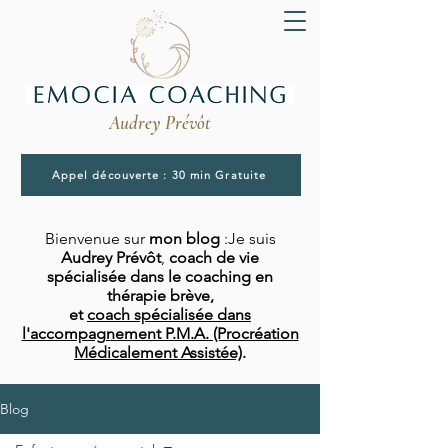
Audrey Prévôt
Appel découverte : 30 min Gratuite
Bienvenue sur
mon blog
:Je suis
Audrey Prévôt
,
coach de vie
spécialisée dans le coaching en
thérapie brève,
et
coach spécialisée dans
l'accompagnement P.M.A. (Procréation
Médicalement Assistée)
.
Blog