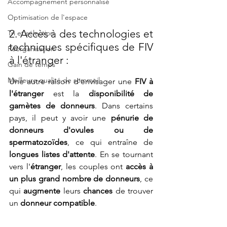
Accompagnement personnalisé
Optimisation de l'espace
2. Accès à des technologies et 
Tri et sélection
techniques spécifiques de FIV 
Réorganisation
à l'étranger :
Gain de temps
Meilleure qualité de sommeil
Une autre raison d'envisager une 
FIV à 
l'étranger
 est la 
disponibilité de 
gamètes de donneurs
. Dans certains 
pays, il peut y avoir une 
pénurie de 
donneurs d'ovules ou de 
spermatozoïdes
, ce qui entraîne de 
longues listes d'attente
. En se tournant 
vers l'
étranger
, les couples ont 
accès à 
un plus grand nombre de donneurs
, ce 
qui 
augmente
 leurs 
chances
 de trouver 
un 
donneur compatible
.