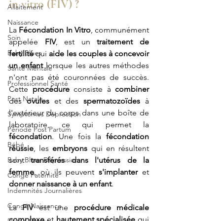
in vitro (FIV) ?
Allaitement
Naissance
La 
Fécondation In Vitro
, communément 
Soin
appelée 
FIV
, est un 
traitement de 
Baby Blues
fertilité
 qui 
aide les couples à concevoir 
un enfant
 lorsque les autres méthodes 
Santé Mentale
n'ont pas été couronnées de succès. 
Professionnel Santé
Cette 
procédure
 consiste à 
combiner 
Post Natale
des 
ovules
 et des 
spermatozoïdes
 à 
l'extérieur du corps dans une boîte de 
Symptômes Dépression
laboratoire, ce qui permet la 
Période Post Partum
fécondation
. Une fois la 
fécondation 
Bébé
réussie
, les 
embryons
 qui en résultent 
Baby Blues Dépression
sont 
transférés dans l'utérus de la 
femme
, où ils peuvent 
s'implanter
 et 
Congé Paternité
donner naissance à un enfant
.
Indemnités Journalières
Congé Naissance
La 
FIV
 est une 
procédure médicale 
complexe
 et 
hautement spécialisée
 qui 