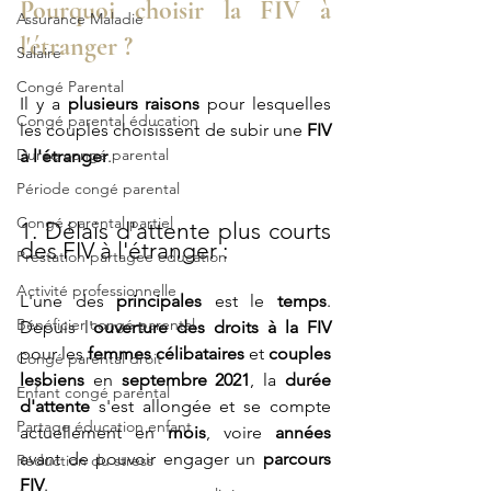
Pourquoi choisir la FIV à 
Assurance Maladie
l'étranger ?
Salaire
Congé Parental
Il y a 
plusieurs raisons
 pour lesquelles 
Congé parental éducation
les couples choisissent de subir une 
FIV 
Durée congé parental
à l'étranger
. 
Période congé parental
Congé parental partiel
1. Délais d'attente plus courts 
des FIV à l'étranger : 
Prestation partagee education
Activité professionnelle
L'une des 
principales
 est le 
temps
. 
Bénéficier congé parental
Depuis l'
ouverture des droits à la FIV 
pour les 
femmes célibataires
 et 
couples 
Congé parental droit
lesbiens
 en 
septembre 2021
, la 
durée 
Enfant congé parental
d'attente
 s'est allongée et se compte 
Partage éducation enfant
actuellement en
 mois
, voire 
années
avant de pouvoir engager un 
parcours 
Réduction du stress
FIV
.