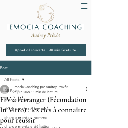
Audrey Prévôt
Appel découverte : 30 min Gratuite
Post
All Posts
Emocia Coaching par Audrey Prévôt
All Posts
27 juin 2024
11 min de lecture
FIV à l'étranger (Fécondation
charge mentale
In Vitro) : les clés à connaître
charge mentale femme
charge mentale homme
pour réussir
charge mentale définition