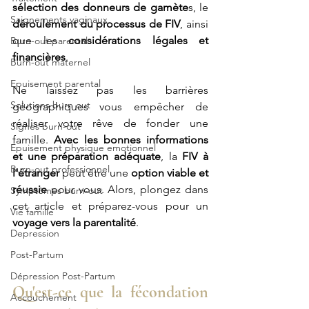
sélection des donneurs de gamète
s, le 
Saignements vaginaux
déroulement du processus de FIV
, ainsi 
que les 
considérations légales et 
Burn-out parental
financières
. 
Burn-out maternel
Epuisement parental
Ne laissez pas les barrières 
Solutions burn out
géographiques vous empêcher de 
réaliser votre rêve de fonder une 
Signes burn-out
famille. 
Avec les bonnes informations 
Epuisement physique emotionnel
et une préparation adéquate
, la 
FIV à 
Burn-out professionnel
l'étranger
 peut être une 
option viable et 
réussie
 pour vous. Alors, plongez dans 
Symptômes burn-out
cet article et préparez-vous pour un 
Vie famille
voyage vers la parentalité
.
Depression
Post-Partum
Dépression Post-Partum
Qu'est-ce que la fécondation 
Accouchement