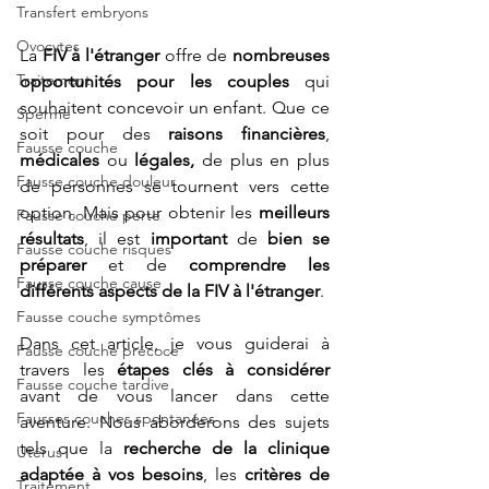
Transfert embryons
Ovocytes
La 
FIV à l'étranger
 offre de 
nombreuses 
Traitement
opportunités pour les couples
 qui 
souhaitent concevoir un enfant. Que ce 
Sperme
soit pour des 
raisons financières
, 
Fausse couche
médicales 
ou
 légales,
 de plus en plus 
Fausse couche douleur
de personnes se tournent vers cette 
option. Mais pour obtenir les 
meilleurs 
Fausse couche perte
résultats
, il est 
important 
de 
bien se 
Fausse couche risques
préparer
 et de 
comprendre les 
Fausse couche cause
différents aspects de la FIV à l'étranger
. 
Fausse couche symptômes
Dans cet article, je vous guiderai à 
Fausse couche précoce
travers les 
étapes clés à considérer
Fausse couche tardive
avant de vous lancer dans cette 
Fausses couches spontanées
aventure. Nous aborderons des sujets 
tels que la 
recherche de la clinique 
Utérus
adaptée à vos besoins
, les 
critères de 
Traitement