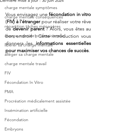
Dernière mise à jour :
30 juin 2024
charge mentale symptômes
Vous envisagez une 
fécondation in vitro
charge mentale conséquences
(
FIV) à l'étranger
 pour réaliser votre rêve 
répartition tâches ménagères
de 
devenir parent
 ? Alors, vous êtes au 
charge mentale professionnelle
bon endroit ! Cette introduction vous 
donnera les 
informations essentielles 
libérer sa charge mentale
pour maximiser vos chances de succès
.
alléger sa charge mentale
charge mentale travail
FIV
Fécondation In Vitro
PMA
Procréation médicalement assistée
Insémination artificielle
Fécondation
Embryons