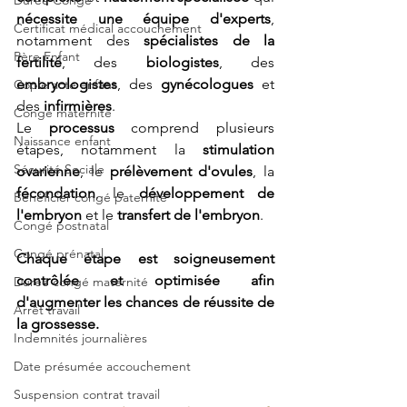
Durée Congé
nécessite une équipe d'experts
, 
Certificat médical accouchement
notamment des 
spécialistes de la 
Père Enfant
fertilité
, des 
biologistes
, des 
embryologistes
, des 
gynécologues
 et 
Copie acte enfant
des 
infirmières
.
Congé maternité
Le 
processus
 comprend plusieurs 
Naissance enfant
étapes, notamment la 
stimulation 
Sécurité Sociale
ovarienne
, le 
prélèvement d'ovules
, la 
fécondation
, le 
développement de 
Bénéficier congé paternité
l'embryon
 et le 
transfert de l'embryon
. 
Congé postnatal
Congé prénatal
Chaque étape est soigneusement 
contrôlée et optimisée afin 
Durée congé maternité
d'augmenter les chances de réussite de 
Arrêt travail
la grossesse.
Indemnités journalières
Date présumée accouchement
Suspension contrat travail