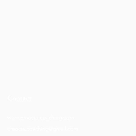
Contact
www.emocia-coaching.com
emocia.coaching@gmail.com