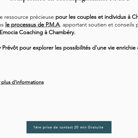
e ressource précieuse
pour les couples et individus à 
ns
le processus de P.M.A
, apportant soutien et conseils 
Emocia Coaching à Chambéry.
révôt pour explorer les possibilités d'une vie enrichie e
 plus d'informations
1ère prise de contact 20 min Gratuite