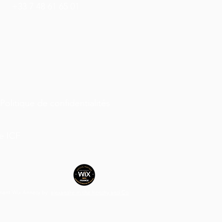
+33 7 48 61 65 01
Politique de confidentialités
e ICF
ment Wix Annecy
by:
alexandre m the frenchy and Co