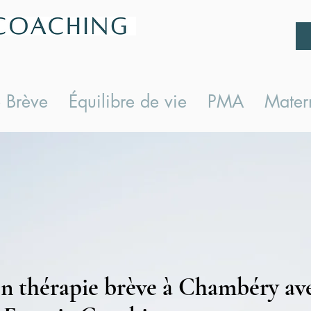
 Brève
Équilibre de vie
PMA
Matern
en thérapie brève à Chambéry av