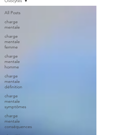
Ovocytes
All Posts
charge
mentale
charge
mentale
femme
charge
mentale
homme
charge
mentale
définition
charge
mentale
symptômes
charge
mentale
conséquences