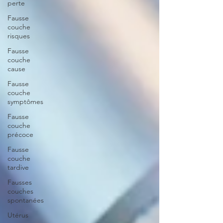
perte
Fausse
couche
risques
Fausse
couche
cause
Fausse
couche
symptômes
Fausse
couche
précoce
Fausse
couche
tardive
Fausses
couches
spontanées
Utérus