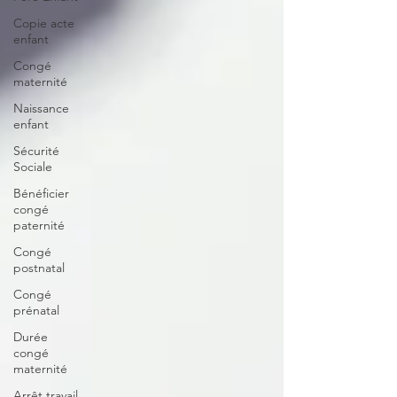
Copie acte
enfant
Congé
maternité
Naissance
enfant
Sécurité
Sociale
Bénéficier
congé
paternité
Congé
postnatal
Congé
prénatal
Durée
congé
maternité
Arrêt travail