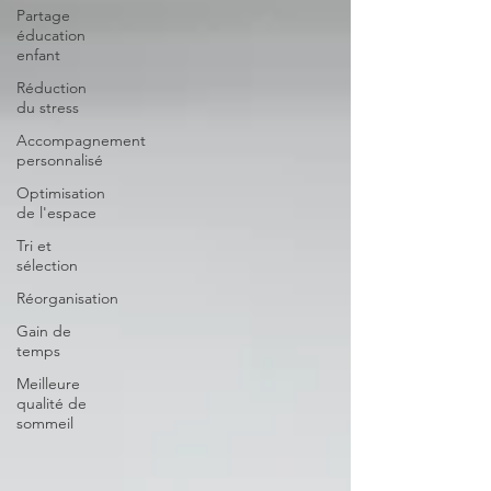
Partage
éducation
enfant
Réduction
du stress
Accompagnement
personnalisé
Optimisation
de l'espace
Tri et
sélection
Réorganisation
Gain de
temps
Meilleure
qualité de
sommeil