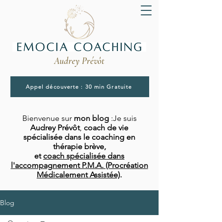
Audrey Prévôt
Appel découverte : 30 min Gratuite
Bienvenue sur
mon blog
:Je suis
Audrey Prévôt
,
coach de vie
spécialisée dans le coaching en
thérapie brève,
et
coach spécialisée dans
l'accompagnement P.M.A. (Procréation
Médicalement Assistée)
.
Blog