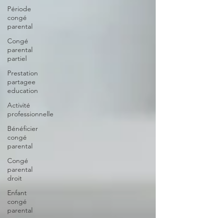
Période
congé
parental
Congé
parental
partiel
Prestation
partagee
education
Activité
professionnelle
Bénéficier
congé
parental
Congé
parental
droit
Enfant
congé
parental