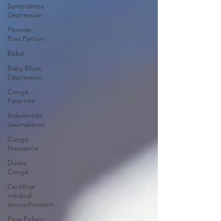
Symptômes
Dépression
Période
Post Partum
Bébé
Baby Blues
Dépression
Congé
Paternité
Indemnités
Journalières
Congé
Naissance
Durée
Congé
Certificat
médical
accouchement
Père Enfant