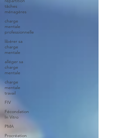
répartition
tâches
ménagères
charge
mentale
professionnelle
libérer sa
charge
mentale
alléger sa
charge
mentale
charge
mentale
travail
FIV
Fécondation
In Vitro
PMA
Procréation