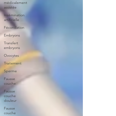
médicalement
assistée
Insémination
artificielle
Fécondation
Embryons
Transfert
embryons
Ovocytes
Traitement
Sperme
Fausse
couche
Fausse
couche
douleur
Fausse
couche