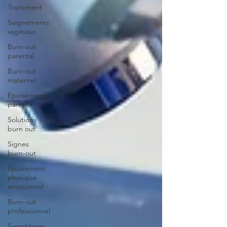
Traitement
Saignements
vaginaux
Burn-out
parental
Burn-out
maternel
Epuisement
parental
Solutions
burn out
Signes
burn-out
Epuisement
physique
emotionnel
Burn-out
professionnel
Symptômes