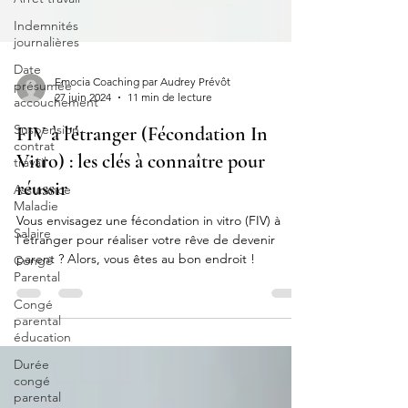
Indemnités
journalières
Date
présumée
accouchement
Emocia Coaching par Audrey Prévôt
Suspension
27 juin 2024
11 min de lecture
contrat
travail
FIV à l'étranger (Fécondation In
Assurance
Vitro) : les clés à connaître pour
Maladie
réussir
Salaire
Vous envisagez une fécondation in vitro (FIV) à
Congé
l'étranger pour réaliser votre rêve de devenir
Parental
parent ? Alors, vous êtes au bon endroit !
Congé
parental
éducation
Durée
congé
parental