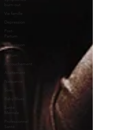
burn-out
Vie famille
Depression
Post-
Partum
Dépression
Post-
Partum
Accouchement
Allaitement
Naissance
Soin
Baby Blues
Santé
Mentale
Professionnel
Santé