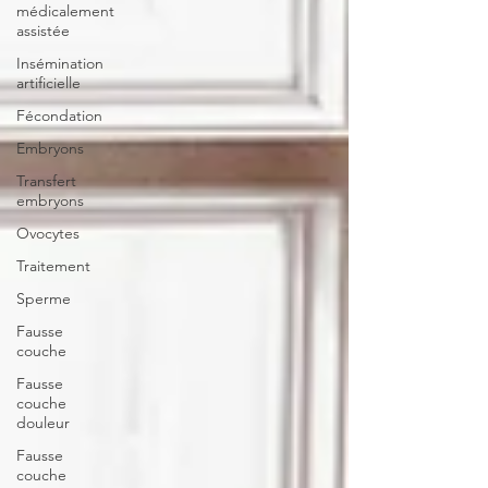
médicalement
assistée
Insémination
artificielle
Fécondation
Embryons
Transfert
embryons
Ovocytes
Traitement
Sperme
Fausse
couche
Fausse
couche
douleur
Fausse
couche