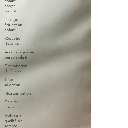
Enfant
congé
parental
Partage
éducation
enfant
Réduction
du stress
Accompagnement
personnalisé
Optimisation
de l'espace
Tri et
sélection
Réorganisation
Gain de
temps
Meilleure
qualité de
sommeil