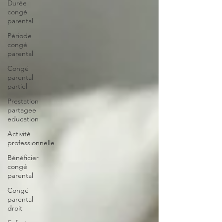
Durée
congé
parental
Période
congé
parental
Congé
parental
partiel
Prestation
partagee
education
Activité
professionnelle
Bénéficier
congé
parental
Congé
parental
droit