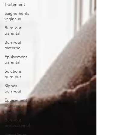
Traitement
Saignements
vaginaux
Burn-out
parental
Burn-out
maternel
Epuisement
parental
Solutions
burn out
Signes
burn-out
Epuisement
physique
emotionnel
Burn-out
professionnel
Symptômes