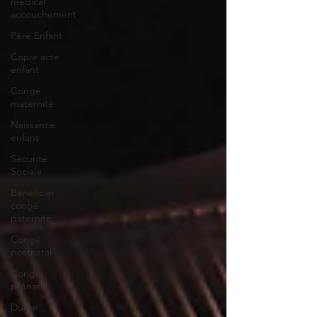
médical
accouchement
Père Enfant
Copie acte
enfant
Congé
maternité
Naissance
enfant
Sécurité
Sociale
Bénéficier
congé
paternité
Congé
postnatal
Congé
prénatal
Durée