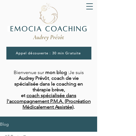
Audrey Prévôt
Appel découverte : 30 min Gratuite
Bienvenue sur
mon blog
:Je suis
Audrey Prévôt
,
coach de vie
spécialisée dans le coaching en
thérapie brève,
et
coach spécialisée dans
l'accompagnement P.M.A. (Procréation
Médicalement Assistée)
.
Blog