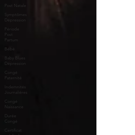
Post Natale
Symptômes
Dépression
Période
Post
Partum
Bébé
Baby Blues
Dépression
Congé
Paternité
Indemnités
Journalières
Congé
Naissance
Durée
Congé
Certificat