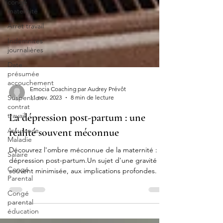
congé
maternité
Arrêt travail
Indemnités
journalières
Date
présumée
accouchement
Suspension
contrat
Emocia Coaching par Audrey Prévôt
travail
11 nov. 2023
8 min de lecture
Assurance
La dépression post-partum : une
Maladie
réalité souvent méconnue
Salaire
Découvrez l'ombre méconnue de la maternité : la
Congé
Parental
dépression post-partum.Un sujet d'une gravité
souvent minimisée, aux implications profondes.
Congé
parental
éducation