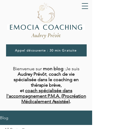
Audrey Prévôt
Appel découverte : 30 min Gratuite
Bienvenue sur
mon blog
:Je suis
Audrey Prévôt
,
coach de vie
spécialisée dans le coaching en
thérapie brève,
et
coach spécialisée dans
l'accompagnement P.M.A. (Procréation
Médicalement Assistée)
.
Blog