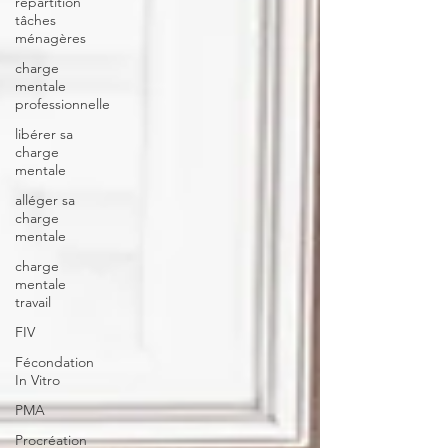
répartition
tâches
ménagères
charge
mentale
professionnelle
libérer sa
charge
mentale
alléger sa
charge
mentale
charge
mentale
travail
FIV
Fécondation
In Vitro
PMA
Procréation