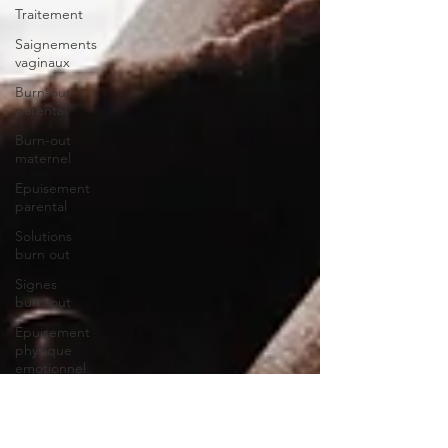
Traitement
Saignements
vaginaux
Burn-out
parental
Burn-out
maternel
Epuisement
parental
Solutions
burn out
Signes
burn-out
Epuisement
physique
emotionnel
Burn-out
professionnel
Symptômes