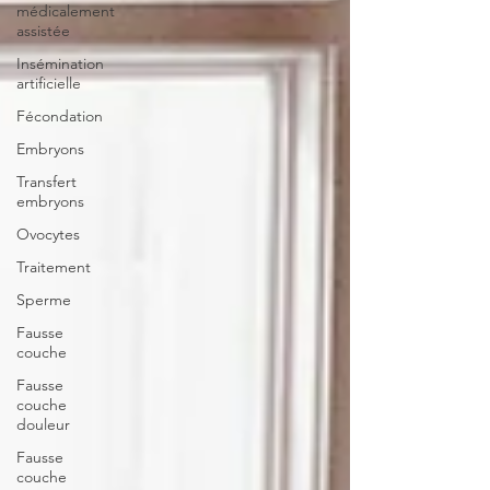
médicalement
assistée
Insémination
artificielle
Fécondation
Embryons
Transfert
embryons
Ovocytes
Traitement
Sperme
Fausse
couche
Fausse
couche
douleur
Fausse
couche