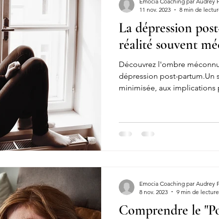
Emocia Coaching par Audrey 
11 nov. 2023
8 min de lectu
La dépression pos
éger sa charge mentale
charge mentale travail
FIV
Féco
réalité souvent m
Découvrez l'ombre méconnue 
Insémination artificielle
Fécondation
Embryons
T
dépression post-partum.Un s
minimisée, aux implications
sse couche
Fausse couche douleur
Fausse couche perte
couche symptômes
Fausse couche précoce
Fausse couche t
Emocia Coaching par Audrey 
8 nov. 2023
9 min de lecture
Comprendre le "Po