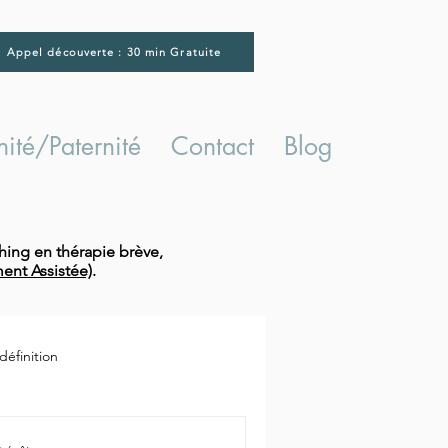
Appel découverte : 30 min Gratuite
ité/Paternité
Contact
Blog
hing en thérapie brève,
ent Assistée)
.
éfinition
charge mentale professionnelle