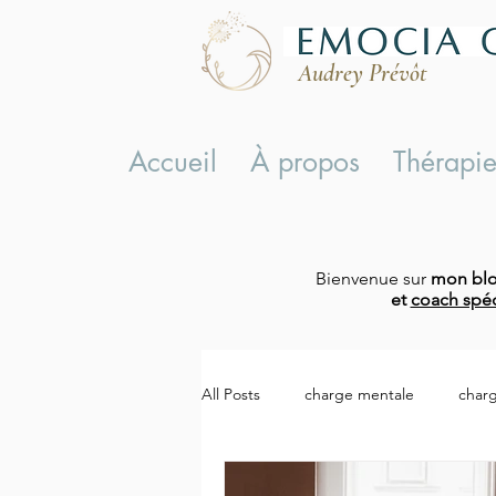
Audrey Prévôt
Accueil
À propos
Thérapie
Bienvenue sur
mon bl
et
coach spéc
All Posts
charge mentale
char
charge mentale symptômes
c