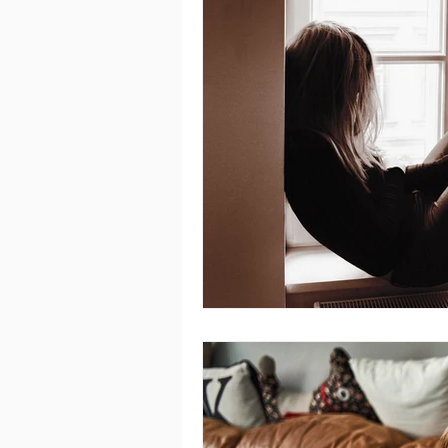
libérer sa charge mentale
all
Procréation médicalement assistée
Traitement
Sperme
Fau
Fausse couche cause
Fausse 