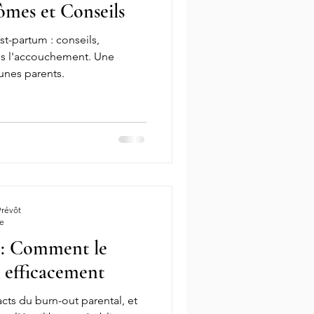
ômes et Conseils
t-partum : conseils,
ès l'accouchement. Une
eunes parents.
Prévôt
re
 : Comment le
r efficacement
cts du burn-out parental, et