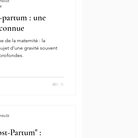
Prévôt
re
t-partum : une
ndation In Vitro
PMA
éconnue
de la maternité : la
ransfert embryons
Ovocytes
ujet d'une gravité souvent
 profondes.
Fausse couche risques
ardive
Prévôt
st-Partum" :