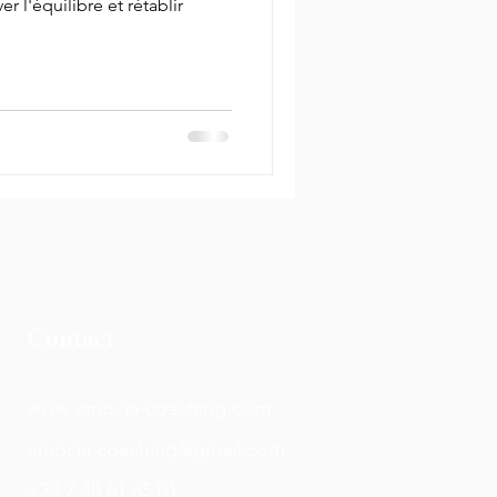
r l'équilibre et rétablir
Contact
www.emocia-coaching.com
emocia.coaching@gmail.com
+33 7 48 61 65 01