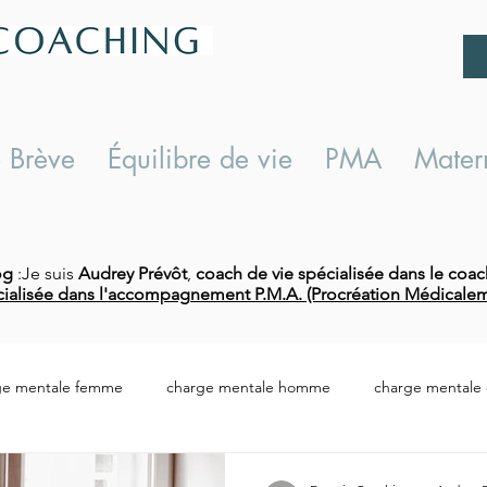
 Brève
Équilibre de vie
PMA
Matern
og
:Je suis
Audrey Prévôt
,
coach de vie spécialisée dans le coac
ialisée dans l'accompagnement P.M.A. (Procréation Médicalem
ge mentale femme
charge mentale homme
charge mentale d
harge mentale conséquences
répartition tâches ménagères