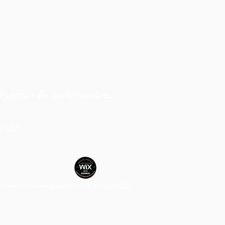
Politique de confidentialités
e ICF
ment Wix Annecy
by:
alexandre m the frenchy and Co