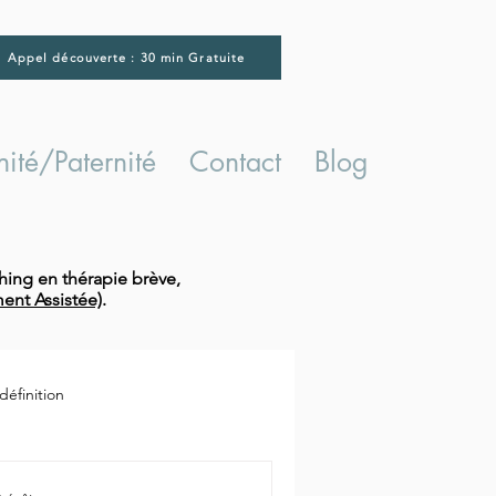
Appel découverte : 30 min Gratuite
ité/Paternité
Contact
Blog
hing en thérapie brève,
ent Assistée)
.
éfinition
charge mentale professionnelle