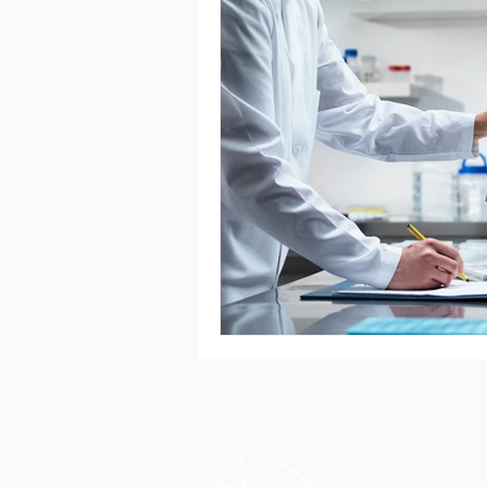
libérer sa charge mentale
all
Procréation médicalement assistée
Traitement
Sperme
Fau
Fausse couche cause
Fausse 