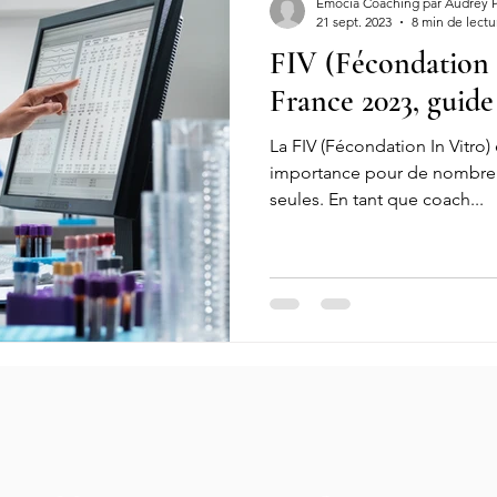
Emocia Coaching par Audrey 
21 sept. 2023
8 min de lectu
FIV (Fécondation I
éger sa charge mentale
charge mentale travail
FIV
Féco
France 2023, guid
La FIV (Fécondation In Vitro)
Insémination artificielle
Fécondation
Embryons
T
importance pour de nombre
seules. En tant que coach...
sse couche
Fausse couche douleur
Fausse couche perte
couche symptômes
Fausse couche précoce
Fausse couche t