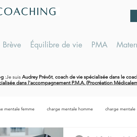
 Brève
Équilibre de vie
PMA
Matern
og
:Je suis
Audrey Prévôt
,
coach de vie spécialisée dans le coac
ialisée dans l'accompagnement P.M.A. (Procréation Médicalem
ge mentale femme
charge mentale homme
charge mentale d
harge mentale conséquences
répartition tâches ménagères