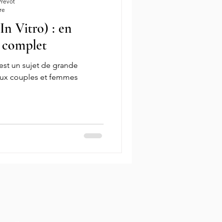
Prévôt
re
n Vitro) : en
ndation In Vitro
PMA
e complet
 est un sujet de grande
ransfert embryons
Ovocytes
ux couples et femmes
Fausse couche risques
ardive