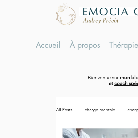
Audrey Prévôt
Accueil
À propos
Thérapie
Bienvenue sur
mon bl
et
coach spéc
All Posts
charge mentale
char
charge mentale symptômes
c