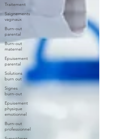
Traitement
Saignements
vaginaux
Burn-out
parental
Burn-out
maternel
Epuisement
parental
Solutions
burn out
Signes
burn-out
Epuisement
physique
emotionnel
Burn-out
professionnel
Symptômes