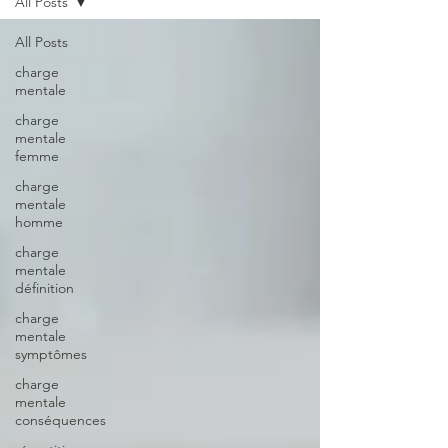
All Posts
All Posts
charge
mentale
charge
mentale
femme
charge
mentale
homme
charge
mentale
définition
charge
mentale
symptômes
charge
mentale
conséquences