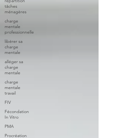
répartition
tâches
ménagères
charge
mentale
professionnelle
libérer sa
charge
mentale
alléger sa
charge
mentale
charge
mentale
travail
FIV
Fécondation
In Vitro
PMA
Procréation