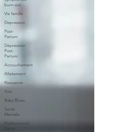
burn-out
Vie famille
Depression
Post-
Partum
Dépression
Post-
Partum
Accouchement
Allaitement
Naissance
Soin
Baby Blues
Santé
Mentale
Professionnel
Santé