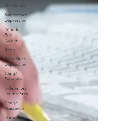
Post Natale
Symptômes
Dépression
Période
Post
Partum
Bébé
Baby Blues
Dépression
Congé
Paternité
Indemnités
Journalières
Congé
Naissance
Durée
Congé
Certificat