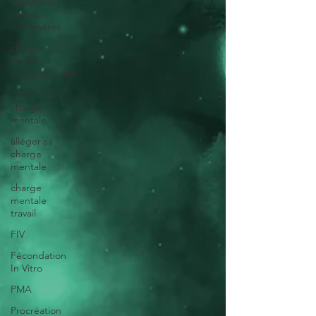
répartition
tâches
ménagères
charge
mentale
professionnelle
libérer sa
charge
mentale
alléger sa
charge
mentale
charge
mentale
travail
FIV
Fécondation
In Vitro
PMA
Procréation