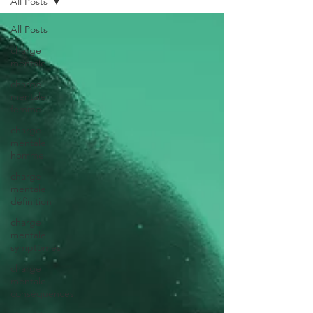
All Posts
All Posts
charge
mentale
charge
mentale
femme
charge
mentale
homme
charge
mentale
définition
charge
mentale
symptômes
charge
mentale
conséquences