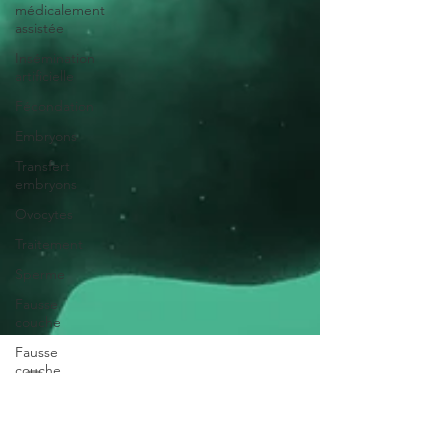
médicalement
assistée
Insémination
artificielle
Fécondation
Embryons
Transfert
embryons
Ovocytes
Traitement
Sperme
Fausse
couche
Fausse
couche
douleur
Emocia Coaching par Audrey Prévôt
Fausse
7 oct. 2023
8 min de lecture
couche