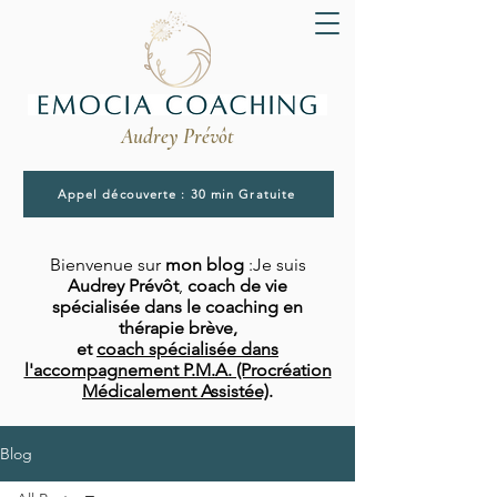
Audrey Prévôt
Appel découverte : 30 min Gratuite
Bienvenue sur
mon blog
:Je suis
Audrey Prévôt
,
coach de vie
spécialisée dans le coaching en
thérapie brève,
et
coach spécialisée dans
l'accompagnement P.M.A. (Procréation
Médicalement Assistée)
.
Blog