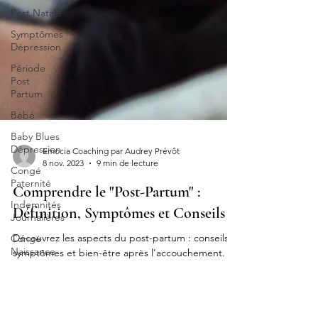
Post Natale
Symptômes
Dépression
Période
Post
Partum
Bébé
Baby Blues
Dépression
Congé
Paternité
Indemnités
Emocia Coaching par Audrey Prévôt
Journalières
8 nov. 2023
9 min de lecture
Congé
Comprendre le "Post-Partum" :
Naissance
Définition, Symptômes et Conseils
Durée
Congé
Découvrez les aspects du post-partum : conseils,
Certificat
symptômes et bien-être après l'accouchement.