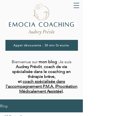
Audrey Prévôt
Appel découverte : 30 min Gratuite
Bienvenue sur
mon blog
:Je suis
Audrey Prévôt
,
coach de vie
spécialisée dans le coaching en
thérapie brève,
et
coach spécialisée dans
l'accompagnement P.M.A. (Procréation
Médicalement Assistée)
.
Blog