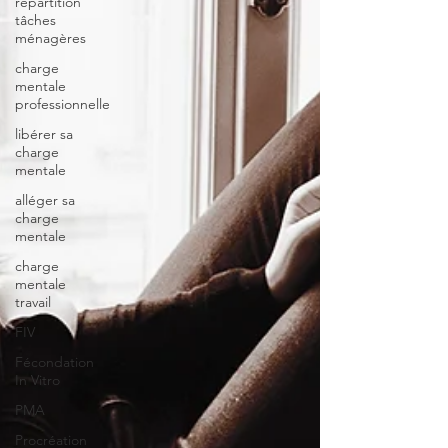
répartition
tâches
ménagères
charge
mentale
professionnelle
libérer sa
charge
mentale
alléger sa
charge
mentale
charge
mentale
travail
FIV
Fécondation
In Vitro
PMA
Procréation