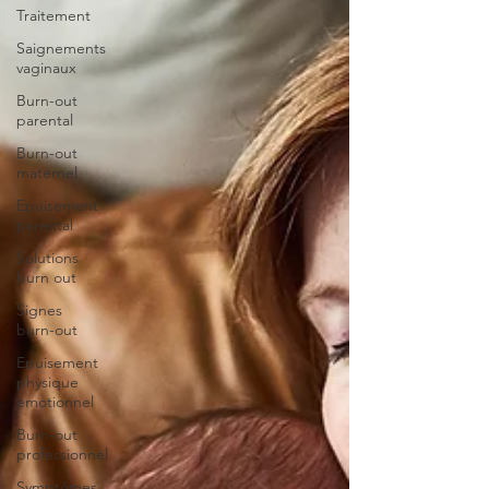
Traitement
Saignements
vaginaux
Burn-out
parental
Burn-out
maternel
Epuisement
parental
Solutions
burn out
Signes
burn-out
Epuisement
physique
emotionnel
Burn-out
professionnel
Symptômes