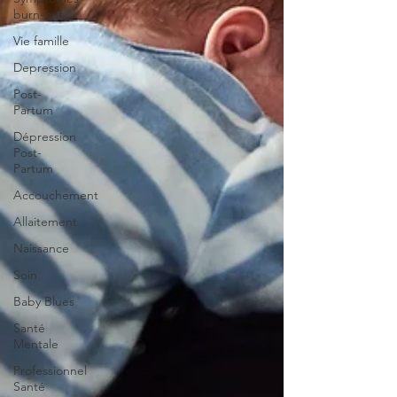
burn-out
Vie famille
Depression
Post-
Partum
Dépression
Post-
Partum
Accouchement
Allaitement
Naissance
Soin
Baby Blues
Santé
Mentale
Professionnel
Santé