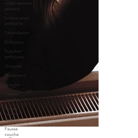
médicalement
assistée
Insémination
artificielle
Fécondation
Embryons
Transfert
embryons
Ovocytes
Traitement
Sperme
Fausse
couche
Fausse
couche
douleur
Fausse
couche