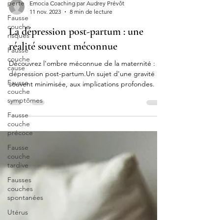
perte
Fausse
Emocia Coaching par Audrey Prévôt
couche
11 nov. 2023
8 min de lecture
risques
La dépression post-partum : une
Fausse
couche
réalité souvent méconnue
cause
Fausse
Découvrez l'ombre méconnue de la maternité : la
couche
dépression post-partum.Un sujet d'une gravité
symptômes
souvent minimisée, aux implications profondes.
Fausse
couche
précoce
Fausse
couche
tardive
Fausses
couches
spontanées
Utérus