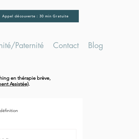
Appel découverte : 30 min Gratuite
ité/Paternité
Contact
Blog
hing en thérapie brève,
ent Assistée)
.
éfinition
charge mentale professionnelle