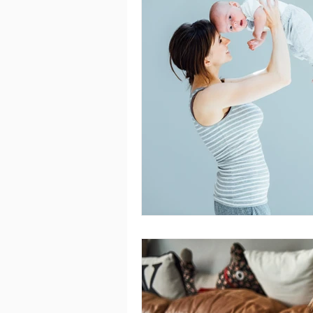
libérer sa charge mentale
all
Procréation médicalement assistée
Traitement
Sperme
Fau
Fausse couche cause
Fausse 