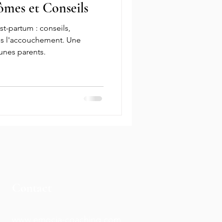
ômes et Conseils
t-partum : conseils,
ès l'accouchement. Une
eunes parents.
Contact
www.emocia-coaching.com