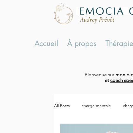
Audrey Prévôt
Accueil
À propos
Thérapie
Bienvenue sur
mon bl
et
coach spéc
All Posts
charge mentale
char
charge mentale symptômes
c