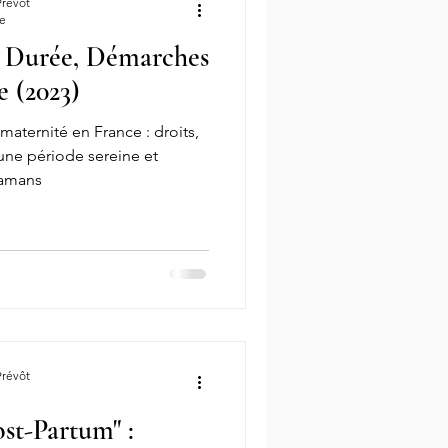
Prévôt
re
: Durée, Démarches
ndation In Vitro
PMA
e (2023)
maternité en France : droits,
ransfert embryons
Ovocytes
une période sereine et
mamans
Fausse couche risques
ardive
Prévôt
st-Partum" :