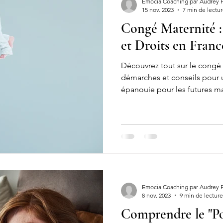
Emocia Coaching par Audrey 
15 nov. 2023
7 min de lectu
Congé Maternité 
éger sa charge mentale
charge mentale travail
FIV
Féco
et Droits en Franc
Découvrez tout sur le congé 
Insémination artificielle
Fécondation
Embryons
T
démarches et conseils pour 
épanouie pour les futures 
sse couche
Fausse couche douleur
Fausse couche perte
couche symptômes
Fausse couche précoce
Fausse couche t
Emocia Coaching par Audrey 
8 nov. 2023
9 min de lecture
Comprendre le "Po