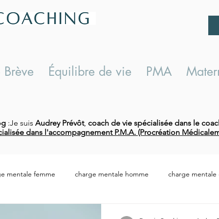
 Brève
Équilibre de vie
PMA
Matern
og
:Je suis
Audrey Prévôt
,
coach de vie spécialisée dans le coac
ialisée dans l'accompagnement P.M.A. (Procréation Médicalem
ge mentale femme
charge mentale homme
charge mentale d
harge mentale conséquences
répartition tâches ménagères