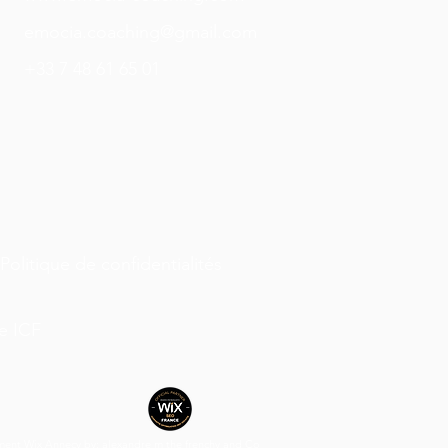
emocia.coaching@gmail.com
+33 7 48 61 65 01
Politique de confidentialités
e ICF
ment Wix Annecy
by:
alexandre m the frenchy and Co