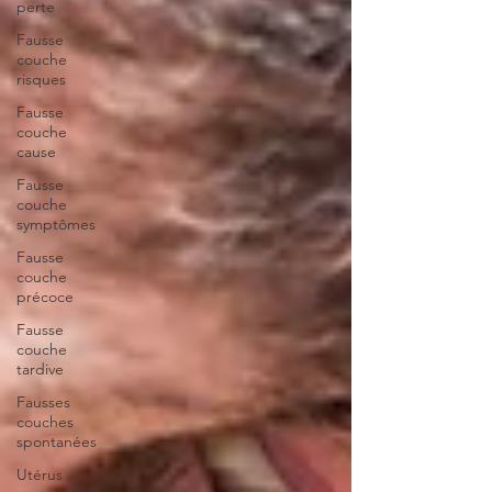
perte
Fausse
couche
risques
Fausse
couche
cause
Fausse
couche
symptômes
Fausse
couche
précoce
Fausse
couche
tardive
Fausses
couches
spontanées
Utérus