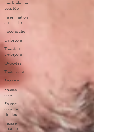
médicalement
assistée
Insémination
artificielle
Fécondation
Embryons
Transfert
embryons
Ovocytes
Traitement
Sperme
Fausse
couche
Fausse
couche
douleur
Fausse
couche