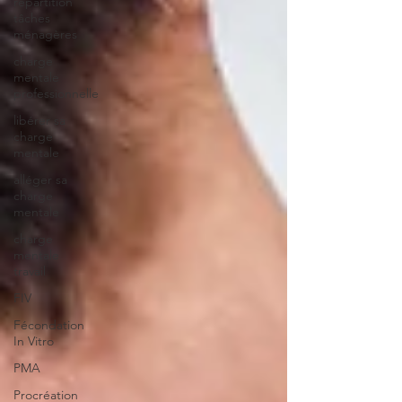
répartition
tâches
ménagères
charge
mentale
professionnelle
libérer sa
charge
mentale
alléger sa
charge
mentale
charge
mentale
travail
FIV
Fécondation
In Vitro
PMA
Procréation