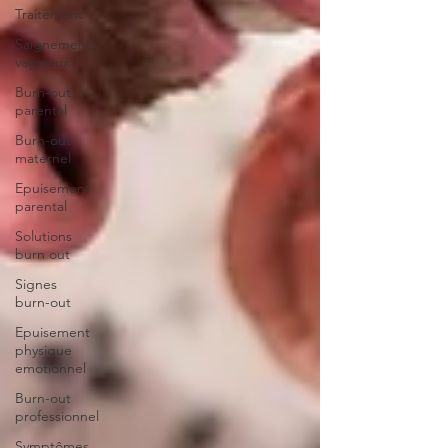
Traitement
Saignements
vaginaux
Burn-out
parental
Burn-out
maternel
Epuisement
parental
Solutions
burn out
Signes
burn-out
Epuisement
physique
emotionnel
Burn-out
professionnel
Symptômes