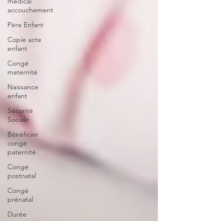
médical
accouchement
Père Enfant
Copie acte
enfant
Congé
maternité
Naissance
enfant
Sécurité
Sociale
Bénéficier
congé
paternité
Congé
postnatal
Congé
prénatal
Durée