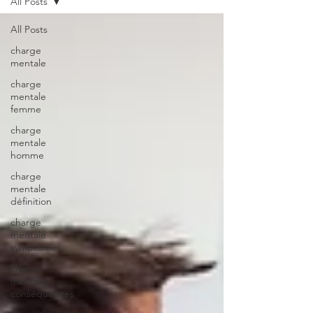
All Posts
All Posts
charge
mentale
charge
mentale
femme
charge
mentale
homme
charge
mentale
définition
charge
mentale
symptômes
charge
mentale
conséquences