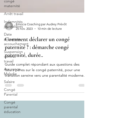
congé
maternité
Arrêt travail
Indemnités
journalières
Emocia Coaching par Audrey Prévôt
Date
25 nov. 2023
10 min de lecture
présumée
accouchement
Comment déclarer un congé
Suspension
paternité ? : démarche congé
contrat
travail
paternité, durée..
Assurance
Maladie
Guide complet répondant aux questions des
futurs pères sur le congé paternité, pour une
Salaire
transition sereine vers une parentalité moderne.
Congé
Parental
Congé
parental
éducation