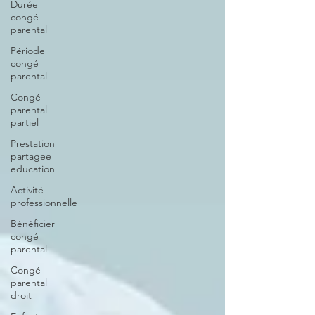
Durée
congé
parental
Période
congé
parental
Congé
parental
partiel
Prestation
partagee
education
Activité
professionnelle
Bénéficier
congé
parental
Congé
parental
droit