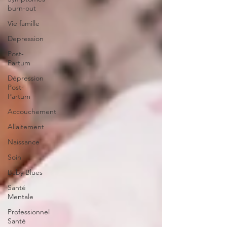
burn-out
Vie famille
Depression
Post-
Partum
Dépression
Post-
Partum
Accouchement
Allaitement
Naissance
Soin
Baby Blues
Santé
Mentale
Professionnel
Santé