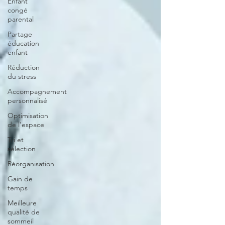
Enfant
congé
parental
Partage
éducation
enfant
Réduction
du stress
Accompagnement
personnalisé
Optimisation
de l'espace
Tri et
sélection
Réorganisation
Gain de
temps
Meilleure
qualité de
sommeil