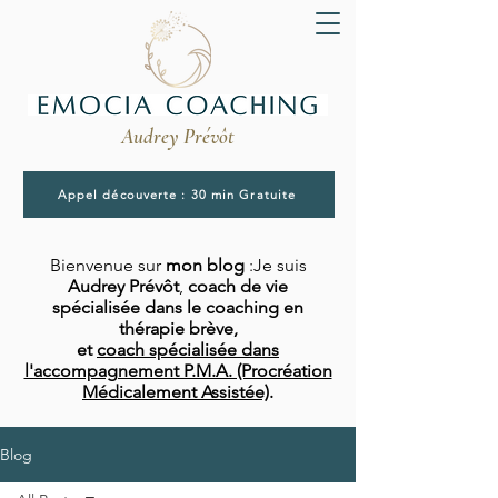
Audrey Prévôt
Appel découverte : 30 min Gratuite
Bienvenue sur
mon blog
:Je suis
Audrey Prévôt
,
coach de vie
spécialisée dans le coaching en
thérapie brève,
et
coach spécialisée dans
l'accompagnement P.M.A. (Procréation
Médicalement Assistée)
.
Blog