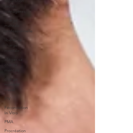
répartition
tâches
ménagères
charge
mentale
professionnelle
libérer sa
charge
mentale
alléger sa
charge
mentale
charge
mentale
travail
FIV
Fécondation
In Vitro
PMA
Procréation