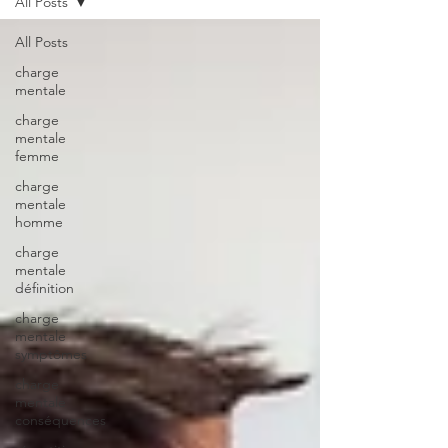
All Posts
All Posts
charge
mentale
charge
mentale
femme
charge
mentale
homme
charge
mentale
définition
charge
mentale
symptômes
charge
mentale
conséquences