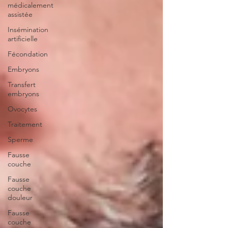
médicalement
assistée
Insémination
artificielle
Fécondation
Embryons
Transfert
embryons
Ovocytes
Traitement
Sperme
Fausse
couche
Fausse
couche
douleur
Fausse
couche