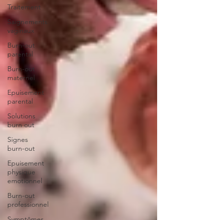
Traitement
Saignements
vaginaux
Burn-out
parental
Burn-out
maternel
Epuisement
parental
Solutions
burn out
Signes
burn-out
Epuisement
physique
emotionnel
Burn-out
professionnel
Symptômes