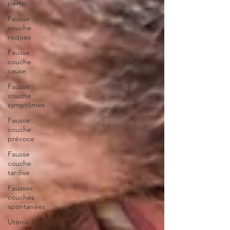
perte
Fausse
couche
risques
Fausse
couche
cause
Fausse
couche
symptômes
Fausse
couche
précoce
Fausse
couche
tardive
Fausses
couches
spontanées
Utérus