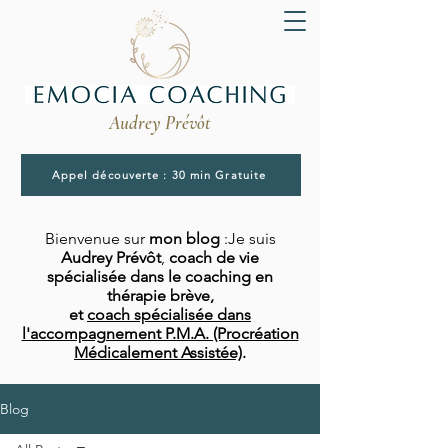
Audrey Prévôt
Appel découverte : 30 min Gratuite
Bienvenue sur
mon blog
:Je suis
Audrey Prévôt
,
coach de vie
spécialisée dans le coaching en
thérapie brève,
et
coach spécialisée dans
l'accompagnement P.M.A. (Procréation
Médicalement Assistée)
.
Blog