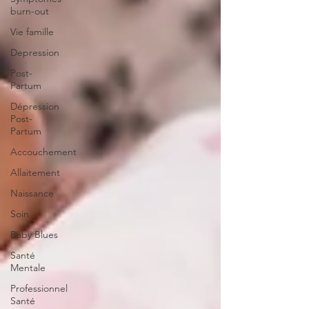
burn-out
Vie famille
Depression
Post-
Partum
Dépression
Post-
Partum
Accouchement
Allaitement
Naissance
Soin
Baby Blues
Santé
Mentale
Professionnel
Santé