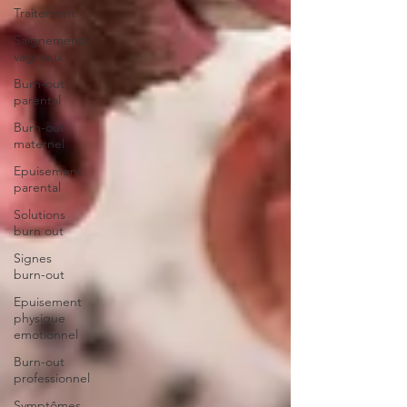
Traitement
Saignements
vaginaux
Burn-out
parental
Burn-out
maternel
Epuisement
parental
Solutions
burn out
Signes
burn-out
Epuisement
physique
emotionnel
Burn-out
professionnel
Symptômes