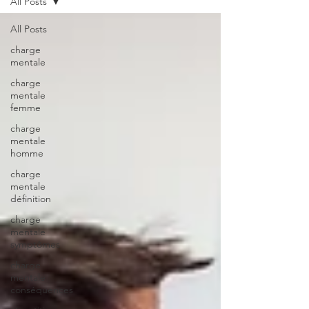
All Posts
All Posts
charge
mentale
charge
mentale
femme
charge
mentale
homme
charge
mentale
définition
charge
mentale
symptômes
charge
mentale
conséquences