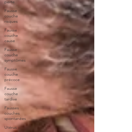
perte
Fausse
couche
risques
Fausse
couche
cause
Fausse
couche
symptômes
Fausse
couche
précoce
Fausse
couche
tardive
Fausses
couches
spontanées
Utérus