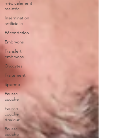
médicalement
assistée
Insémination
artificielle
Fécondation
Embryons
Transfert
embryons
Ovocytes
Traitement
Sperme
Fausse
couche
Fausse
couche
douleur
Fausse
couche