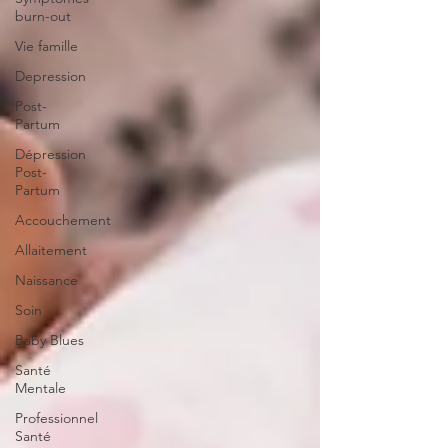
burn-out
Vie famille
Depression
Post-
Partum
Dépression
Post-
Partum
Accouchement
Allaitement
Naissance
Soin
Baby Blues
Santé
Mentale
Professionnel
Santé