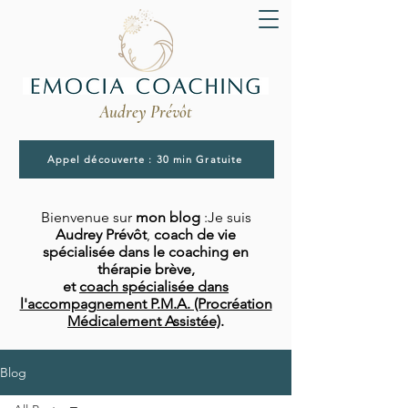
Audrey Prévôt
Appel découverte : 30 min Gratuite
Bienvenue sur
mon blog
:Je suis
Audrey Prévôt
,
coach de vie
spécialisée dans le coaching en
thérapie brève,
et
coach spécialisée dans
l'accompagnement P.M.A. (Procréation
Médicalement Assistée)
.
Blog