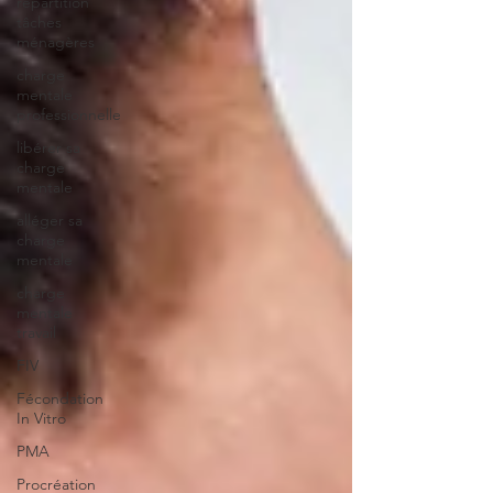
répartition
tâches
ménagères
charge
mentale
professionnelle
libérer sa
charge
mentale
alléger sa
charge
mentale
charge
mentale
travail
FIV
Fécondation
In Vitro
PMA
Procréation